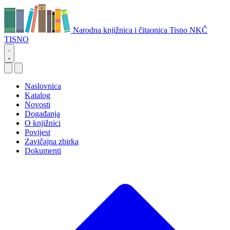
Narodna knjižnica i čitaonica Tisno
NKČ
TISNO
Naslovnica
Katalog
Novosti
Događanja
O knjižnici
Povijest
Zavičajna zbirka
Dokumenti