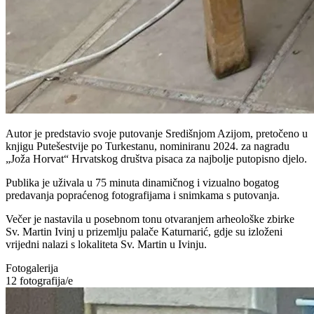
Autor je predstavio svoje putovanje Središnjom Azijom, pretočeno u
knjigu Putešestvije po Turkestanu, nominiranu 2024. za nagradu
„Joža Horvat“ Hrvatskog društva pisaca za najbolje putopisno djelo.
Publika je uživala u 75 minuta dinamičnog i vizualno bogatog
predavanja popraćenog fotografijama i snimkama s putovanja.
Večer je nastavila u posebnom tonu otvaranjem arheološke zbirke
Sv. Martin Ivinj u prizemlju palače Katurnarić, gdje su izloženi
vrijedni nalazi s lokaliteta Sv. Martin u Ivinju.
Fotogalerija
12
fotografija/e