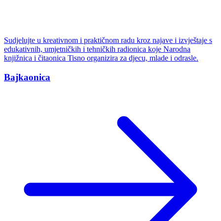
Sudjelujte u kreativnom i praktičnom radu kroz najave i izvještaje s
edukativnih, umjetničkih i tehničkih radionica koje Narodna
knjižnica i čitaonica Tisno organizira za djecu, mlade i odrasle.
Bajkaonica