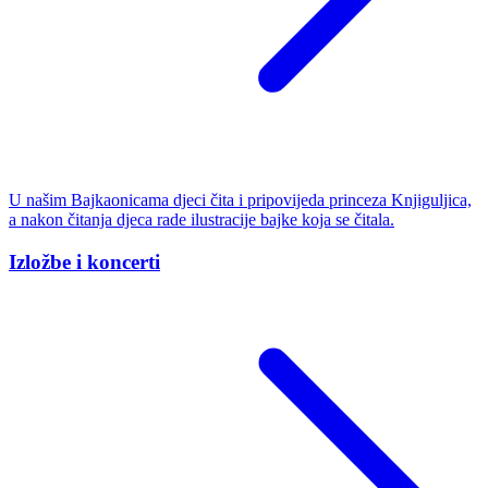
U našim Bajkaonicama djeci čita i pripovijeda princeza Knjiguljica,
a nakon čitanja djeca rade ilustracije bajke koja se čitala.
Izložbe i koncerti