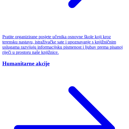
Pratite organizirane posjete učenika osnovne škole koji kroz
terensku nastavu, istraživačke sate i upoznavanje s knjižničnim
uslugama razvijaju informacijsku pismenost i ljubav prema pisanoj
riječi u prostoru naše knjižnice.
Humanitarne akcije