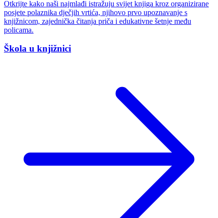
Otkrijte kako naši najmlađi istražuju svijet knjiga kroz organizirane
posjete polaznika dječjih vrtića, njihovo prvo upoznavanje s
knjižnicom, zajednička čitanja priča i edukativne šetnje među
policama.
Škola u knjižnici