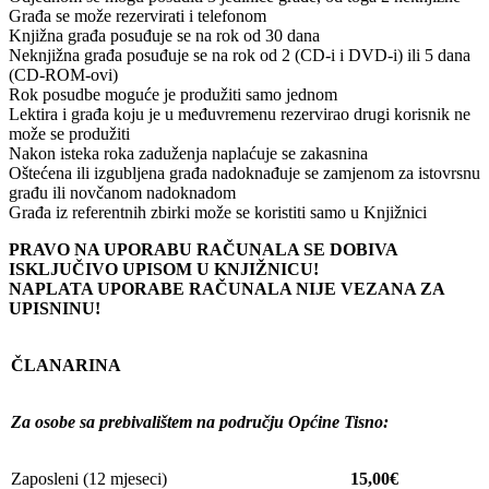
Građa se može rezervirati i telefonom
Knjižna građa posuđuje se na rok od 30 dana
Neknjižna građa posuđuje se na rok od 2 (CD-i i DVD-i) ili 5 dana
(CD-ROM-ovi)
Rok posudbe moguće je produžiti samo jednom
Lektira i građa koju je u međuvremenu rezervirao drugi korisnik ne
može se produžiti
Nakon isteka roka zaduženja naplaćuje se zakasnina
Oštećena ili izgubljena građa nadoknađuje se zamjenom za istovrsnu
građu ili novčanom nadoknadom
Građa iz referentnih zbirki može se koristiti samo u Knjižnici
PRAVO NA UPORABU RAČUNALA SE DOBIVA
ISKLJUČIVO UPISOM U KNJIŽNICU!
NAPLATA UPORABE RAČUNALA NIJE VEZANA ZA
UPISNINU!
ČLANARINA
Za osobe sa prebivalištem na području Općine Tisno:
Zaposleni (12 mjeseci)
15,00€