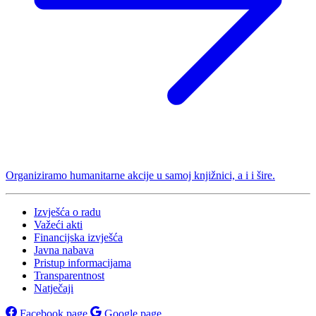
Organiziramo humanitarne akcije u samoj knjižnici, a i i šire.
Izvješća o radu
Važeći akti
Financijska izvješća
Javna nabava
Pristup informacijama
Transparentnost
Natječaji
Facebook page
Google page