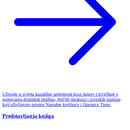
Uživajte u svijetu kazališne umjetnosti kroz najave i izvještaje s
gostovanja dramskih družina, dječjih igrokaza i scenskih nastupa
koji oživljavaju prostor Narodne knjižnice i čitaonice Tisno.
Predstavljanja knjiga