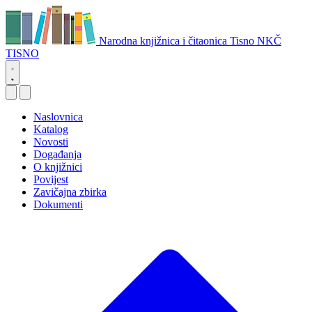
Narodna knjižnica i čitaonica Tisno
NKČ
TISNO
Naslovnica
Katalog
Novosti
Događanja
O knjižnici
Povijest
Zavičajna zbirka
Dokumenti