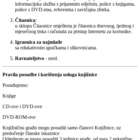
informacijska služba s prijamnim odjelom, police s knjigama,
police s DVD-ima, referentna i zavičajna zbirka.
Čitaonica
:
u sklopu Čitaonice smještena je čitaonica dnevnog, tjednog i
mjesečnog tiska i računala za pristup Internetu za korisnike.
Igraonica za najmlađe
sa edukativnim igračkama i slikovnicama.
Ravnateljstvo
- ured.
Pravila posudbe i korištenja usluga knjižnice
Posuđujemo:
Knjige
CD-ove i DVD-ove
DVD-ROM-ove
Knjižničnu građu mogu posuditi samo članovi Knjižnice, uz
predočenje članske iskaznice
Odjednom se mogu posuditi 3 jedinice građe, od toga 2 neknjižne