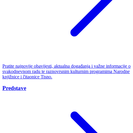
Pratite najnovije obavijesti, aktualna događanja i važne informacije o
svakodnevnom radu te raznovrsnim kulturnim programima Narodne
knjižnice i čitaonice Tisno.
Predstave