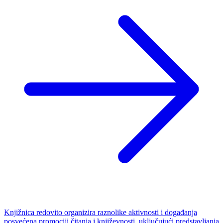
Knjižnica redovito organizira raznolike aktivnosti i događanja
posvećena promociji čitanja i književnosti, uključujući predstavljanja