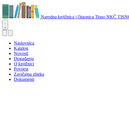
Narodna knjižnica i čitaonica Tisno
NKČ TISN
Naslovnica
Katalog
Novosti
Događanja
O knjižnici
Povijest
Zavičajna zbirka
Dokumenti