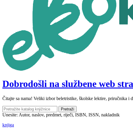
Dobrodošli na službene web stra
Čitajte sa nama! Veliki izbor beletristike, školske lektire, priručnika 
Pretraži
Unesite: Autor, naslov, predmet, riječi, ISBN, ISSN, nakladnik
knjiga