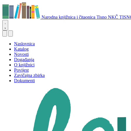
Narodna knjižnica i čitaonica Tisno
NKČ TISN
Naslovnica
Katalog
Novosti
Događanja
O knjižnici
Povijest
Zavičajna zbirka
Dokumenti