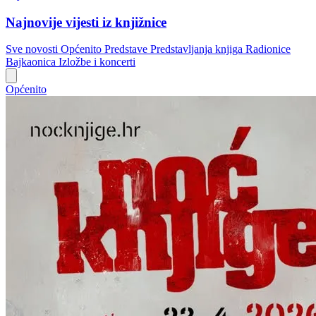
Najnovije vijesti iz knjižnice
Sve novosti
Općenito
Predstave
Predstavljanja knjiga
Radionice
Bajkaonica
Izložbe i koncerti
Općenito