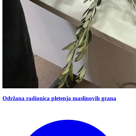
Održana radionica pletenja maslinovih grana