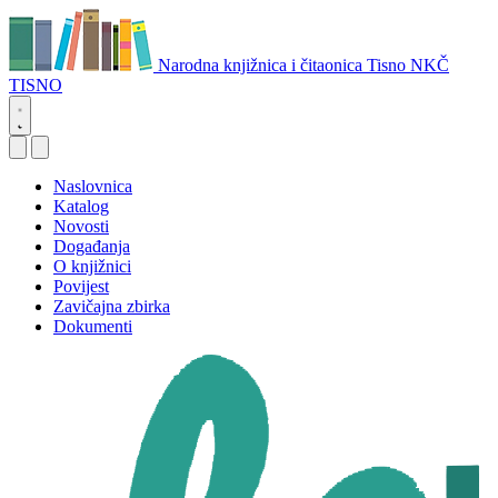
Narodna knjižnica i čitaonica Tisno
NKČ
TISNO
Naslovnica
Katalog
Novosti
Događanja
O knjižnici
Povijest
Zavičajna zbirka
Dokumenti