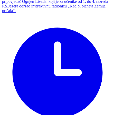
pripovjedač Ognjen Livada, koji je za učenike od 1. do 4. razreda
P.Š.Jezera održao interaktivnu radionicu „Kad bi planeta Zemlja
pričala“.