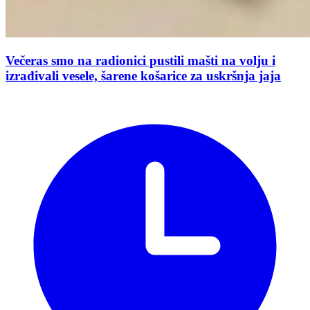
Večeras smo na radionici pustili mašti na volju i
izrađivali vesele, šarene košarice za uskršnja jaja