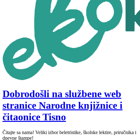
Dobrodošli na službene web
stranice Narodne knjižnice i
čitaonice Tisno
Čitajte sa nama! Veliki izbor beletristike, školske lektire, priručnika i
dnevne štampe!