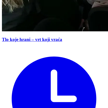
Tlo koje hrani – vrt koji vraća