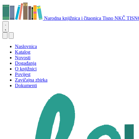
Narodna knjižnica i čitaonica Tisno
NKČ TISN
Naslovnica
Katalog
Novosti
Događanja
O knjižnici
Povijest
Zavičajna zbirka
Dokumenti