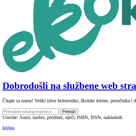
Dobrodošli na službene web stra
Čitajte sa nama! Veliki izbor beletristike, školske lektire, priručnika 
Pretraži
Unesite: Autor, naslov, predmet, riječi, ISBN, ISSN, nakladnik
knjiga