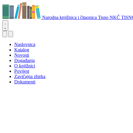
Narodna knjižnica i čitaonica Tisno
NKČ TISN
Naslovnica
Katalog
Novosti
Događanja
O knjižnici
Povijest
Zavičajna zbirka
Dokumenti