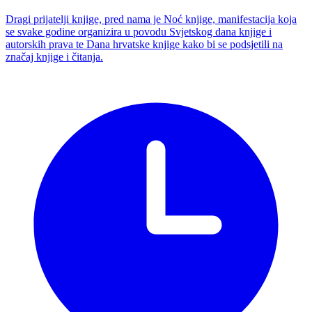
Dragi prijatelji knjige, pred nama je Noć knjige, manifestacija koja
se svake godine organizira u povodu Svjetskog dana knjige i
autorskih prava te Dana hrvatske knjige kako bi se podsjetili na
značaj knjige i čitanja.