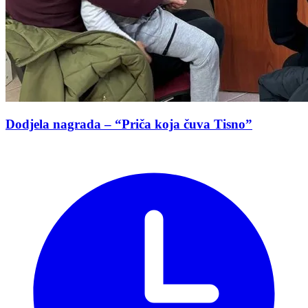
Dodjela nagrada – “Priča koja čuva Tisno”