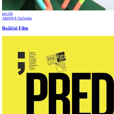
pro.
04
ARHIVA
Općenito
Božićni Film