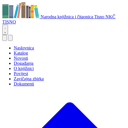
Narodna knjižnica i čitaonica Tisno
NKČ
TISNO
Naslovnica
Katalog
Novosti
Događanja
O knjižnici
Povijest
Zavičajna zbirka
Dokumenti