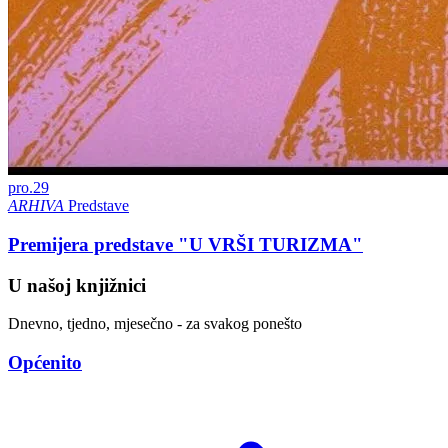
pro.
29
ARHIVA
Predstave
Premijera predstave "U VRŠI TURIZMA"
U našoj knjižnici
Dnevno, tjedno, mjesečno - za svakog ponešto
Općenito