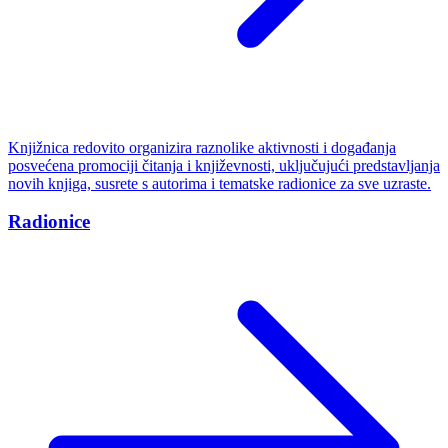
Knjižnica redovito organizira raznolike aktivnosti i događanja
posvećena promociji čitanja i književnosti, uključujući predstavljanja
novih knjiga, susrete s autorima i tematske radionice za sve uzraste.
Radionice