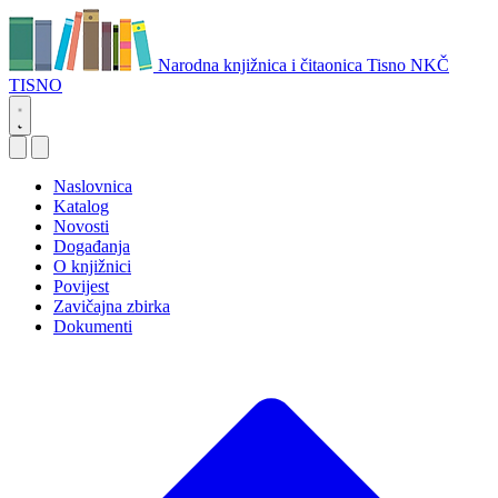
Narodna knjižnica i čitaonica Tisno
NKČ
TISNO
Naslovnica
Katalog
Novosti
Događanja
O knjižnici
Povijest
Zavičajna zbirka
Dokumenti