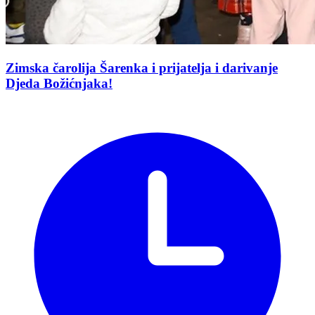
Zimska čarolija Šarenka i prijatelja i darivanje
Djeda Božićnjaka!