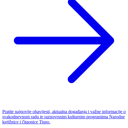
Pratite najnovije obavijesti, aktualna događanja i važne informacije o
svakodnevnom radu te raznovrsnim kulturnim programima Narodne
knjižnice i čitaonice Tisno.