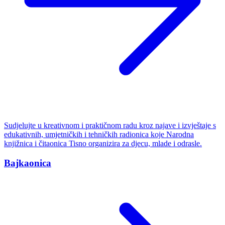
Sudjelujte u kreativnom i praktičnom radu kroz najave i izvještaje s
edukativnih, umjetničkih i tehničkih radionica koje Narodna
knjižnica i čitaonica Tisno organizira za djecu, mlade i odrasle.
Bajkaonica