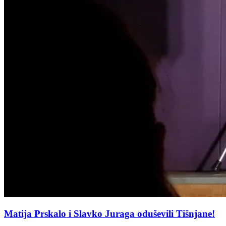
Matija Prskalo i Slavko Juraga oduševili Tišnjane!