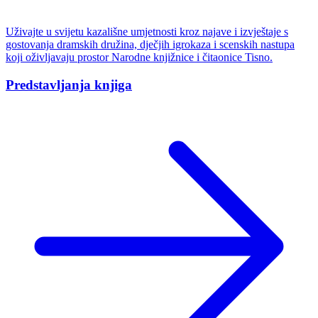
Uživajte u svijetu kazališne umjetnosti kroz najave i izvještaje s
gostovanja dramskih družina, dječjih igrokaza i scenskih nastupa
koji oživljavaju prostor Narodne knjižnice i čitaonice Tisno.
Predstavljanja knjiga