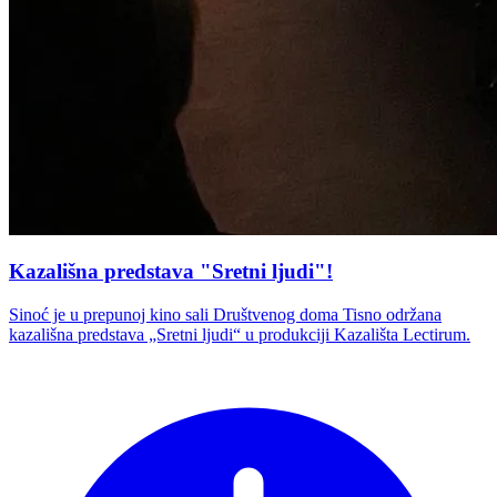
Kazališna predstava "Sretni ljudi"!
Sinoć je u prepunoj kino sali Društvenog doma Tisno održana
kazališna predstava „Sretni ljudi“ u produkciji Kazališta Lectirum.