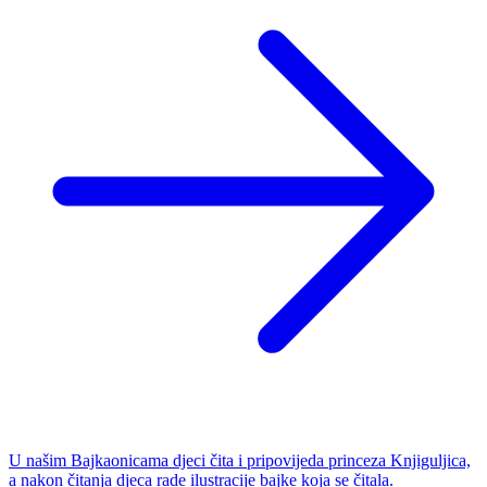
U našim Bajkaonicama djeci čita i pripovijeda princeza Knjiguljica,
a nakon čitanja djeca rade ilustracije bajke koja se čitala.