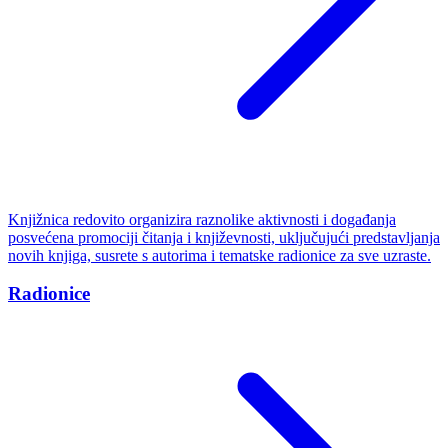
Knjižnica redovito organizira raznolike aktivnosti i događanja
posvećena promociji čitanja i književnosti, uključujući predstavljanja
novih knjiga, susrete s autorima i tematske radionice za sve uzraste.
Radionice