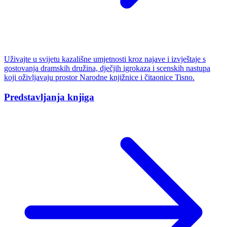
Uživajte u svijetu kazališne umjetnosti kroz najave i izvještaje s
gostovanja dramskih družina, dječjih igrokaza i scenskih nastupa
koji oživljavaju prostor Narodne knjižnice i čitaonice Tisno.
Predstavljanja knjiga