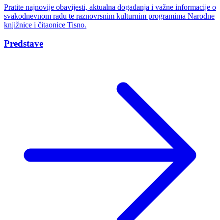
Pratite najnovije obavijesti, aktualna događanja i važne informacije o
svakodnevnom radu te raznovrsnim kulturnim programima Narodne
knjižnice i čitaonice Tisno.
Predstave