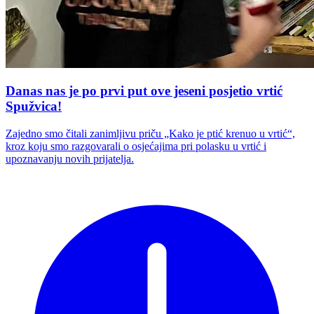
Danas nas je po prvi put ove jeseni posjetio vrtić
Spužvica!
Zajedno smo čitali zanimljivu priču „Kako je ptić krenuo u vrtić“,
kroz koju smo razgovarali o osjećajima pri polasku u vrtić i
upoznavanju novih prijatelja.