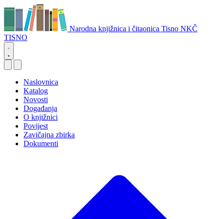
Narodna knjižnica i čitaonica Tisno
NKČ
TISNO
Naslovnica
Katalog
Novosti
Događanja
O knjižnici
Povijest
Zavičajna zbirka
Dokumenti