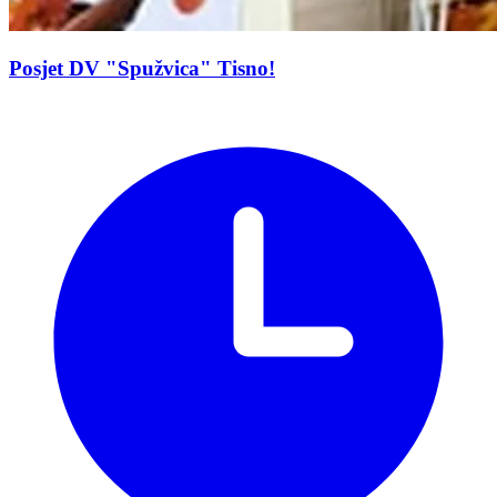
Posjet DV "Spužvica" Tisno!