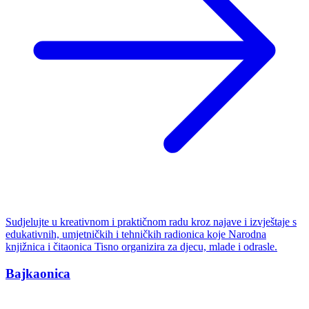
Sudjelujte u kreativnom i praktičnom radu kroz najave i izvještaje s
edukativnih, umjetničkih i tehničkih radionica koje Narodna
knjižnica i čitaonica Tisno organizira za djecu, mlade i odrasle.
Bajkaonica