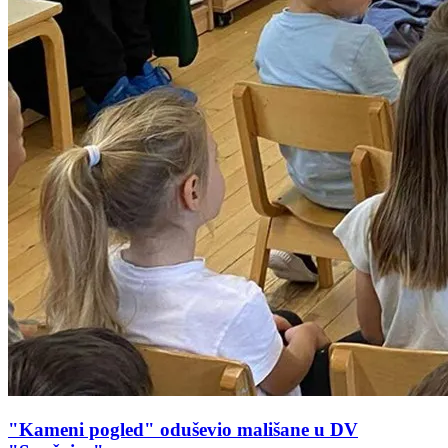
"Kameni pogled" oduševio mališane u DV