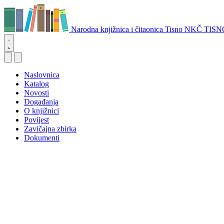
Narodna knjižnica i čitaonica Tisno
NKČ TISN
Naslovnica
Katalog
Novosti
Događanja
O knjižnici
Povijest
Zavičajna zbirka
Dokumenti