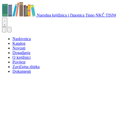
Narodna knjižnica i čitaonica Tisno
NKČ TISN
Naslovnica
Katalog
Novosti
Događanja
O knjižnici
Povijest
Zavičajna zbirka
Dokumenti