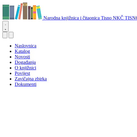
Narodna knjižnica i čitaonica Tisno
NKČ TISN
Naslovnica
Katalog
Novosti
Događanja
O knjižnici
Povijest
Zavičajna zbirka
Dokumenti