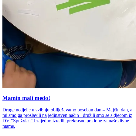
Mamin mali medo!
Druge nedjelje u svibnju obilježavamo poseban dan – Majčin dan, a
mi smo ga proslavili na jedinstven način - družili smo se s djecom iz
DV "Spužvica" i zajedno izradili prekrasne poklone za naše divne
mame.