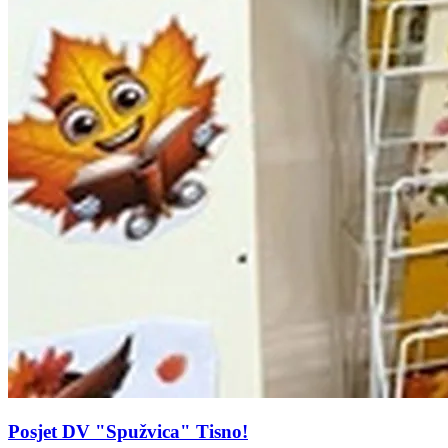
Posjet DV "Spužvica" Tisno!