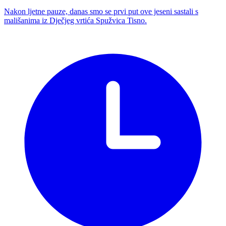
Nakon ljetne pauze, danas smo se prvi put ove jeseni sastali s
mališanima iz Dječjeg vrtića Spužvica Tisno.