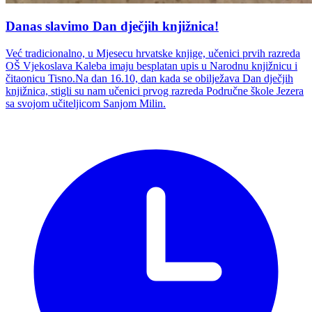
Danas slavimo Dan dječjih knjižnica!
Već tradicionalno, u Mjesecu hrvatske knjige, učenici prvih razreda
OŠ Vjekoslava Kaleba imaju besplatan upis u Narodnu knjižnicu i
čitaonicu Tisno.Na dan 16.10, dan kada se obilježava Dan dječjih
knjižnica, stigli su nam učenici prvog razreda Područne škole Jezera
sa svojom učiteljicom Sanjom Milin.