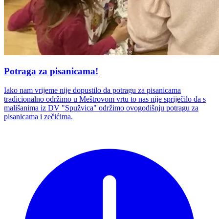
Potraga za pisanicama!
Iako nam vrijeme nije dopustilo da potragu za pisanicama
tradicionalno održimo u Meštrovom vrtu to nas nije spriječilo da s
mališanima iz DV "Spužvica" održimo ovogodišnju potragu za
pisanicama i zečićima.