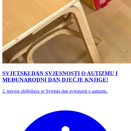
SVJETSKI DAN SVJESNOSTI O AUTIZMU I
MEĐUNARODNI DAN DJEČJE KNJIGE!
2. travnja obilježava se Svjetski dan svjesnosti o autizmu.