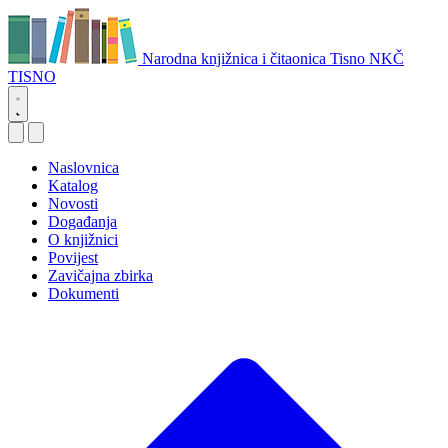
Narodna knjižnica i čitaonica Tisno
NKČ
TISNO
Naslovnica
Katalog
Novosti
Događanja
O knjižnici
Povijest
Zavičajna zbirka
Dokumenti