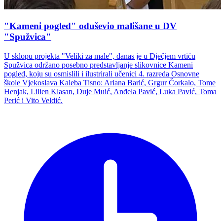
"Kameni pogled" oduševio mališane u DV
"Spužvica"
U sklopu projekta "Veliki za male", danas je u Dječjem vrtiću
Spužvica održano posebno predstavljanje slikovnice Kameni
pogled, koju su osmislili i ilustrirali učenici 4. razreda Osnovne
škole Vjekoslava Kaleba Tisno: Ariana Barić, Grgur Čorkalo, Tome
Henjak, Lilien Klasan, Duje Muić, Anđela Pavić, Luka Pavić, Toma
Perić i Vito Veldić.