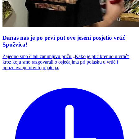
Danas nas je po prvi put ove jeseni posjetio vrtić
Spužvica!
Zajedno smo čitali zanimljivu priču „Kako je ptić krenuo u vrtić“,
kroz koju smo razgovarali o osjećajima pri polasku u vrtić i
upoznavanju novih prijatelja.