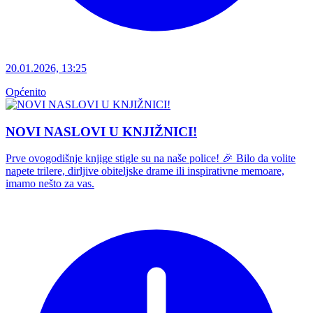
20.01.2026, 13:25
Općenito
NOVI NASLOVI U KNJIŽNICI!
Prve ovogodišnje knjige stigle su na naše police! 🎉 Bilo da volite
napete trilere, dirljive obiteljske drame ili inspirativne memoare,
imamo nešto za vas.