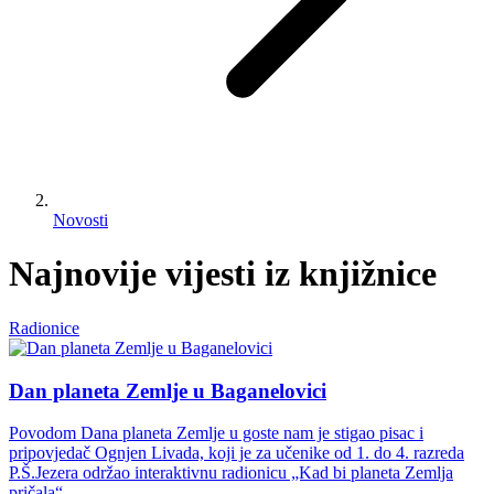
Novosti
Najnovije vijesti iz knjižnice
Radionice
Dan planeta Zemlje u Baganelovici
Povodom Dana planeta Zemlje u goste nam je stigao pisac i
pripovjedač Ognjen Livada, koji je za učenike od 1. do 4. razreda
P.Š.Jezera održao interaktivnu radionicu „Kad bi planeta Zemlja
pričala“.