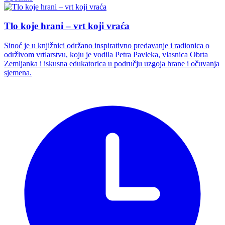
Tlo koje hrani – vrt koji vraća
Sinoć je u knjižnici održano inspirativno predavanje i radionica o
održivom vrtlarstvu, koju je vodila Petra Pavleka, vlasnica Obrta
Zemljanka i iskusna edukatorica u području uzgoja hrane i očuvanja
sjemena.