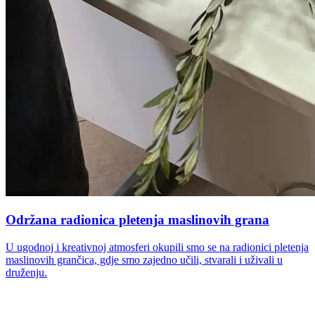
Održana radionica pletenja maslinovih grana
U ugodnoj i kreativnoj atmosferi okupili smo se na radionici pletenja
maslinovih grančica, gdje smo zajedno učili, stvarali i uživali u
druženju.