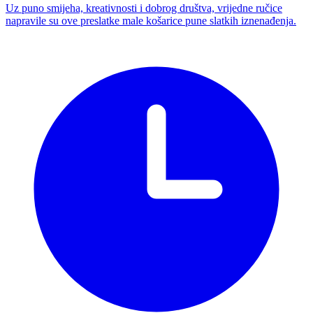
Uz puno smijeha, kreativnosti i dobrog društva, vrijedne ručice
napravile su ove preslatke male košarice pune slatkih iznenađenja.