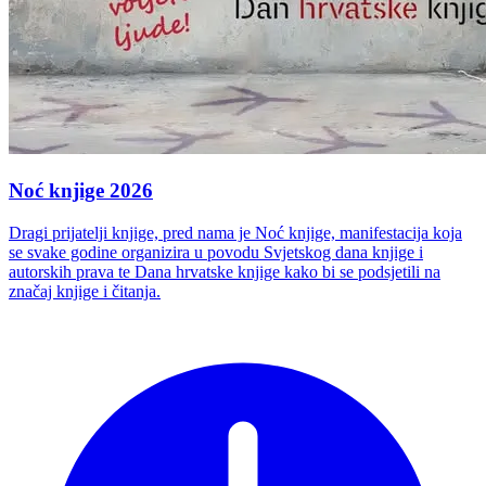
Noć knjige 2026
Dragi prijatelji knjige, pred nama je Noć knjige, manifestacija koja
se svake godine organizira u povodu Svjetskog dana knjige i
autorskih prava te Dana hrvatske knjige kako bi se podsjetili na
značaj knjige i čitanja.