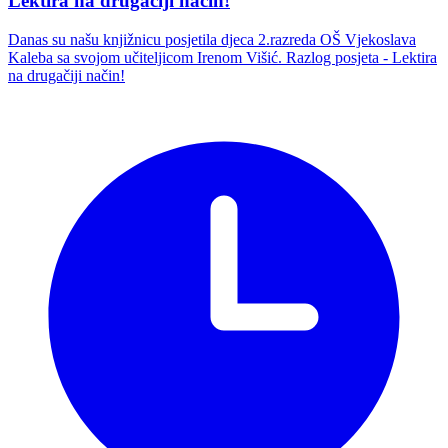
Lektira na drugačiji način!
Danas su našu knjižnicu posjetila djeca 2.razreda OŠ Vjekoslava
Kaleba sa svojom učiteljicom Irenom Višić. Razlog posjeta - Lektira
na drugačiji način!