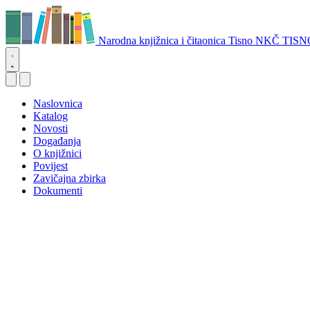
Narodna knjižnica i čitaonica Tisno
NKČ TISN
Naslovnica
Katalog
Novosti
Događanja
O knjižnici
Povijest
Zavičajna zbirka
Dokumenti