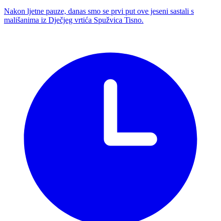
Nakon ljetne pauze, danas smo se prvi put ove jeseni sastali s
mališanima iz Dječjeg vrtića Spužvica Tisno.