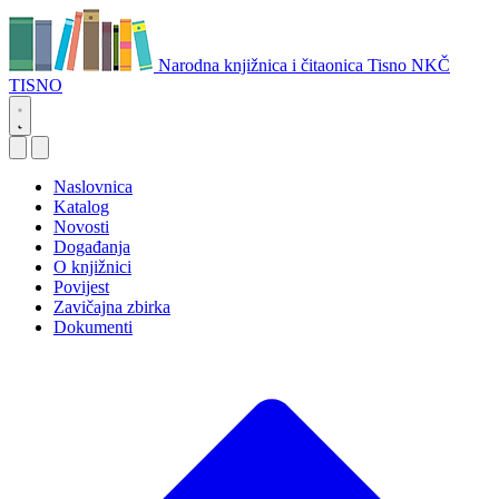
Narodna knjižnica i čitaonica Tisno
NKČ
TISNO
Naslovnica
Katalog
Novosti
Događanja
O knjižnici
Povijest
Zavičajna zbirka
Dokumenti