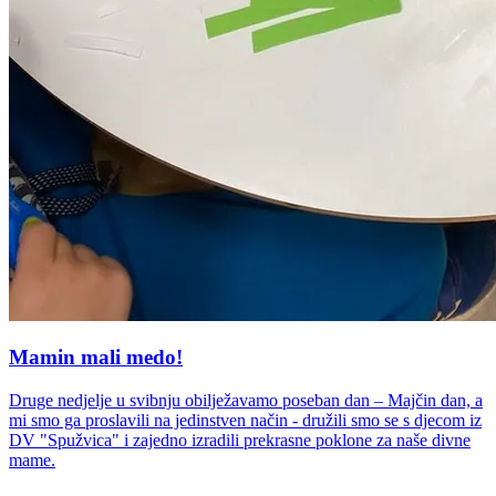
Mamin mali medo!
Druge nedjelje u svibnju obilježavamo poseban dan – Majčin dan, a
mi smo ga proslavili na jedinstven način - družili smo se s djecom iz
DV "Spužvica" i zajedno izradili prekrasne poklone za naše divne
mame.