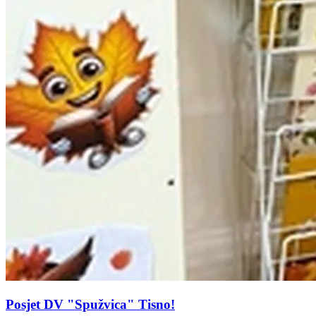
Posjet DV "Spužvica" Tisno!