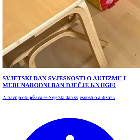
SVJETSKI DAN SVJESNOSTI O AUTIZMU I
MEĐUNARODNI DAN DJEČJE KNJIGE!
2. travnja obilježava se Svjetski dan svjesnosti o autizmu.