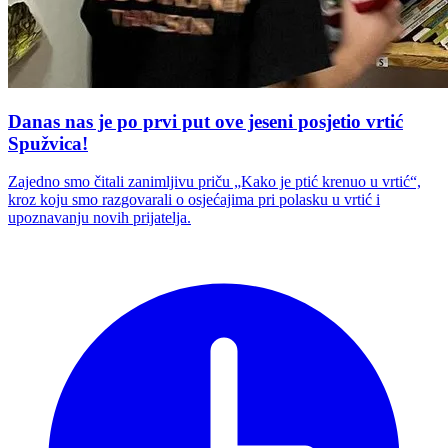
Danas nas je po prvi put ove jeseni posjetio vrtić
Spužvica!
Zajedno smo čitali zanimljivu priču „Kako je ptić krenuo u vrtić“,
kroz koju smo razgovarali o osjećajima pri polasku u vrtić i
upoznavanju novih prijatelja.