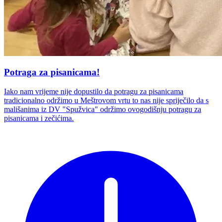
Potraga za pisanicama!
Iako nam vrijeme nije dopustilo da potragu za pisanicama
tradicionalno održimo u Meštrovom vrtu to nas nije spriječilo da s
mališanima iz DV "Spužvica" održimo ovogodišnju potragu za
pisanicama i zečićima.