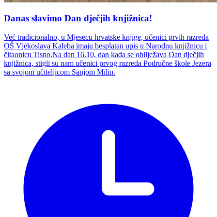
Danas slavimo Dan dječjih knjižnica!
Već tradicionalno, u Mjesecu hrvatske knjige, učenici prvih razreda
OŠ Vjekoslava Kaleba imaju besplatan upis u Narodnu knjižnicu i
čitaonicu Tisno.Na dan 16.10, dan kada se obilježava Dan dječjih
knjižnica, stigli su nam učenici prvog razreda Područne škole Jezera
sa svojom učiteljicom Sanjom Milin.