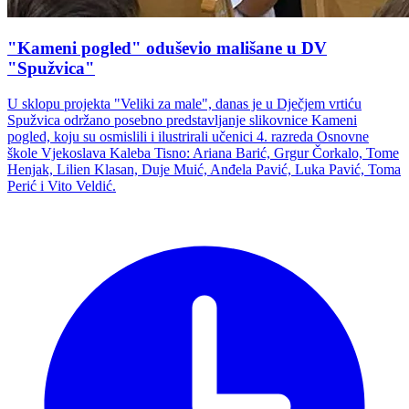
"Kameni pogled" oduševio mališane u DV
"Spužvica"
U sklopu projekta "Veliki za male", danas je u Dječjem vrtiću
Spužvica održano posebno predstavljanje slikovnice Kameni
pogled, koju su osmislili i ilustrirali učenici 4. razreda Osnovne
škole Vjekoslava Kaleba Tisno: Ariana Barić, Grgur Čorkalo, Tome
Henjak, Lilien Klasan, Duje Muić, Anđela Pavić, Luka Pavić, Toma
Perić i Vito Veldić.