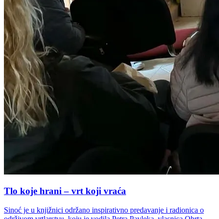
Tlo koje hrani – vrt koji vraća
Sinoć je u knjižnici održano inspirativno predavanje i radionica o
održivom vrtlarstvu, koju je vodila Petra Pavleka, vlasnica Obrta