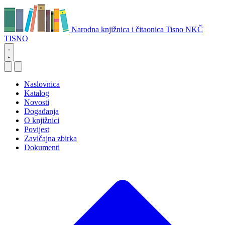
Narodna knjižnica i čitaonica Tisno
NKČ
TISNO
Naslovnica
Katalog
Novosti
Događanja
O knjižnici
Povijest
Zavičajna zbirka
Dokumenti