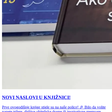
NOVI NASLOVI U KNJIŽNICI!
Prve ovogodišnje knjige stigle su na naše police! 🎉 Bilo da volite
napete trilere, dirljive obiteljske drame ili inspirativne memoare,