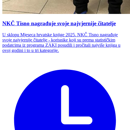
NKČ Tisno nagrađuje svoje najvjernije čitatelje
U sklopu Mjeseca hrvatske knjige 2025. NKČ Tisno nagrađuje
svoje najvjernije čitatelje - korisnike koji su prema statističkim
podatcima iz programa ZAKI posudili i pročitali najviše knjiga u
ovoj godini i to u tri kategorije.