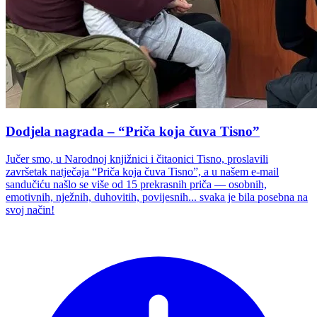
Dodjela nagrada – “Priča koja čuva Tisno”
Jučer smo, u Narodnoj knjižnici i čitaonici Tisno, proslavili
završetak natječaja “Priča koja čuva Tisno”, a u našem e-mail
sandučiću našlo se više od 15 prekrasnih priča — osobnih,
emotivnih, nježnih, duhovitih, povijesnih... svaka je bila posebna na
svoj način!