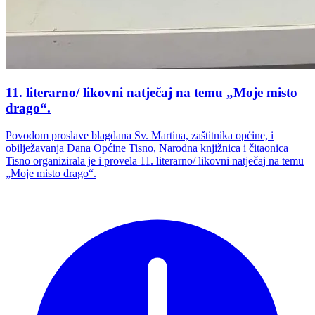
11. literarno/ likovni natječaj na temu „Moje misto
drago“.
Povodom proslave blagdana Sv. Martina, zaštitnika općine, i
obilježavanja Dana Općine Tisno, Narodna knjižnica i čitaonica
Tisno organizirala je i provela 11. literarno/ likovni natječaj na temu
„Moje misto drago“.