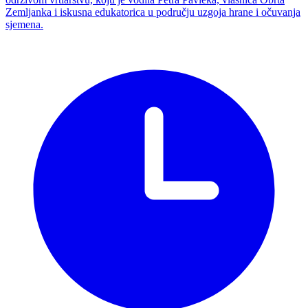
Zemljanka i iskusna edukatorica u području uzgoja hrane i očuvanja
sjemena.