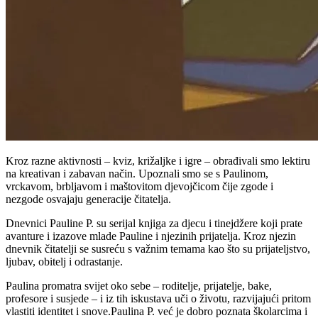
Kroz razne aktivnosti – kviz, križaljke i igre – obrađivali smo lektiru
na kreativan i zabavan način. Upoznali smo se s Paulinom,
vrckavom, brbljavom i maštovitom djevojčicom čije zgode i
nezgode osvajaju generacije čitatelja.
Dnevnici Pauline P. su serijal knjiga za djecu i tinejdžere koji prate
avanture i izazove mlade Pauline i njezinih prijatelja. Kroz njezin
dnevnik čitatelji se susreću s važnim temama kao što su prijateljstvo,
ljubav, obitelj i odrastanje.
Paulina promatra svijet oko sebe – roditelje, prijatelje, bake,
profesore i susjede – i iz tih iskustava uči o životu, razvijajući pritom
vlastiti identitet i snove.Paulina P. već je dobro poznata školarcima i