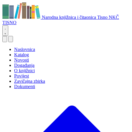
Narodna knjižnica i čitaonica Tisno
NKČ
TISNO
Naslovnica
Katalog
Novosti
Događanja
O knjižnici
Povijest
Zavičajna zbirka
Dokumenti