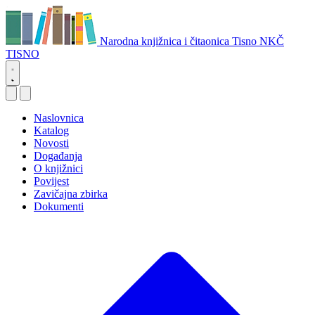
Narodna knjižnica i čitaonica Tisno
NKČ
TISNO
Naslovnica
Katalog
Novosti
Događanja
O knjižnici
Povijest
Zavičajna zbirka
Dokumenti