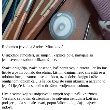
Radionicu je vodila Andrea Mintaković.
U ugodnoj atmosferi, uz smijeh i kapljice boje, nastajale su
jedinstvene, osobno oslikane šalice.
Svaka drugačija, svaka posebna, baš poput svojih autora. Jer što ima
ljepše u ovim pomalo dosadnim, kišnim danima nego smjestiti se u
udobnu fotelju, zamotati se u dekicu, uzeti dobru knjigu i uživati u
omiljenom toplom čaju iz šalice koju ste sami ukrasili, a naravno to
je još i ljepše kada se radi u društvu s voljenom osobom.
Hvala svima koji su sudjelovali i unijeli boje u našu knjižnicu.
Veselimo se novim druženjima i kreativnim trenucima koji nas
podsjećaju da su male stvari, poput šalice toplog čaja, najveće
radosti.